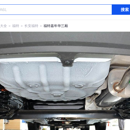
搜索
大全
＞
福特
＞
长安福特
＞
福特嘉年华三厢