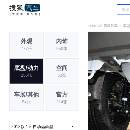
当前位置:
搜狐汽车
＞
车型
外观
内饰
777张
950张
底盘/动力
空间
256张
32张
车展/其他
官方
54张
214张
2013款 1.5 自动品尚型