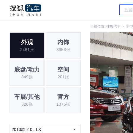
当前位置:
搜狐汽车
＞
车型
外观
内饰
2461张
3956张
底盘/动力
空间
849张
201张
车展/其他
官方
328张
1375张
2013款 2.0L LX