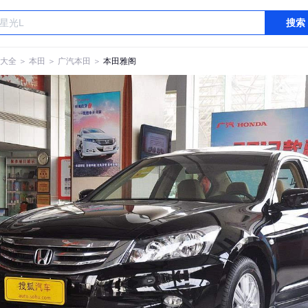
搜索
大全
＞
本田
＞
广汽本田
＞
本田雅阁