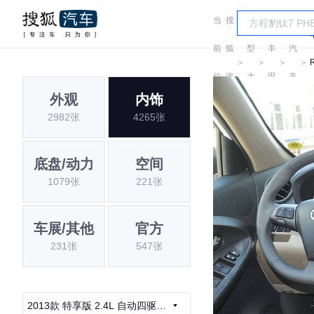
当
搜
车
一
前
狐
型
丰
汽
＞
＞
＞
＞
位
汽
大
田
丰
外观
内饰
置:
车
全
田
2982张
4265张
底盘/动力
空间
1079张
221张
车展/其他
官方
231张
547张
2013款 特享版 2.4L 自动四驱尊