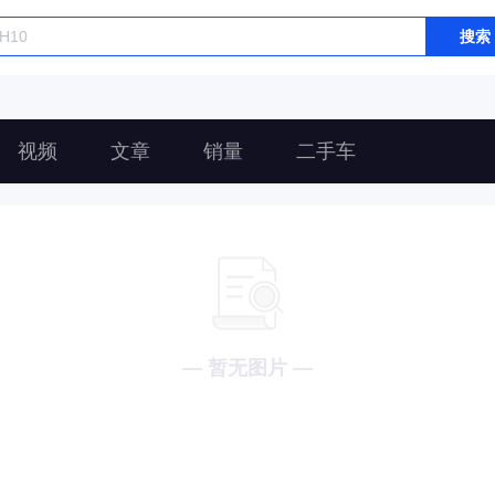
搜索
视频
文章
销量
二手车
— 暂无图片 —