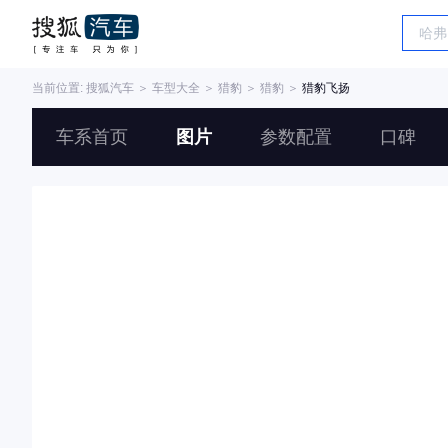
当前位置:
搜狐汽车
＞
车型大全
＞
猎豹
＞
猎豹
＞
猎豹飞扬
车系首页
图片
参数配置
口碑