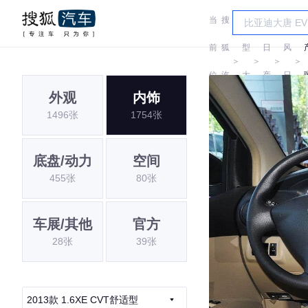
当
搜
车
东
前
狐
型
日
风
＞
＞
＞
＞
位
汽
大
产
日
外观
内饰
置:
车
全
产
1496张
1754张
底盘/动力
空间
455张
80张
车展/其他
官方
28张
39张
2013款 1.6XE CVT舒适型