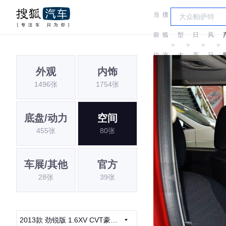
当
搜
车
东
前
狐
型
日
风
＞
＞
＞
＞
位
汽
大
产
日
外观
内饰
置:
车
全
产
1496张
1754张
底盘/动力
空间
455张
80张
车展/其他
官方
28张
39张
2013款 劲锐版 1.6XV CVT豪华