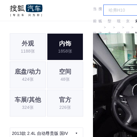
当
搜
车
北
前
狐
型
现
京
＞
＞
＞
＞
位
汽
大
代
现
外观
内饰
置:
车
全
代
1188张
1858张
底盘/动力
空间
424张
48张
车展/其他
官方
324张
226张
2013款 2.4L 自动尊贵版 国IV