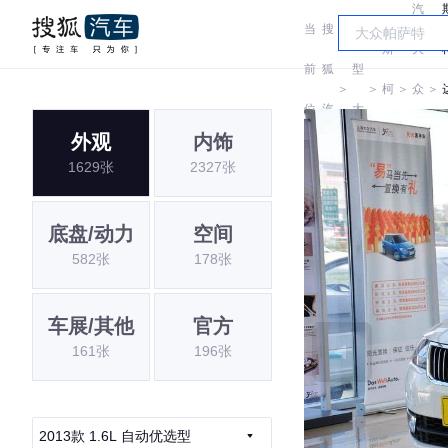
汽
当
搜
车
斯
大
前
狐
型
＞
＞
柯
＞
众
＞
位
汽
大
达
斯
外观
内饰
置:
车
全
1629张
2327张
柯
达
底盘/动力
空间
582张
178张
车展/其他
官方
161张
196张
2013款 1.6L 自动优选型