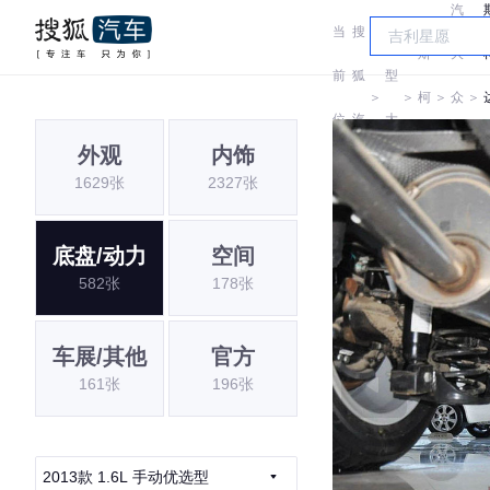
汽
当
搜
车
斯
大
前
狐
型
＞
＞
柯
＞
众
＞
位
汽
大
达
斯
外观
内饰
置:
车
全
1629张
2327张
柯
达
底盘/动力
空间
582张
178张
车展/其他
官方
161张
196张
2013款 1.6L 手动优选型