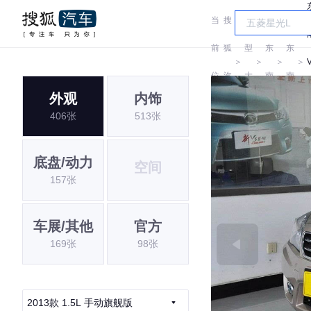
当
搜
车
前
狐
型
东
东
＞
＞
＞
＞
位
汽
大
南
南
外观
内饰
置:
车
全
406张
513张
底盘/动力
空间
157张
车展/其他
官方
169张
98张
2013款 1.5L 手动旗舰版