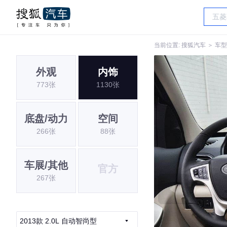
当前位置:
搜狐汽车
＞
车型
外观
内饰
773张
1130张
底盘/动力
空间
266张
88张
车展/其他
官方
267张
2013款 2.0L 自动智尚型