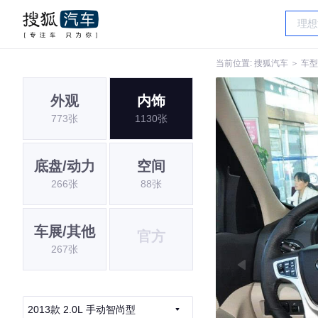
当前位置:
搜狐汽车
＞
车型
外观
内饰
773张
1130张
底盘/动力
空间
266张
88张
车展/其他
官方
267张
2013款 2.0L 手动智尚型