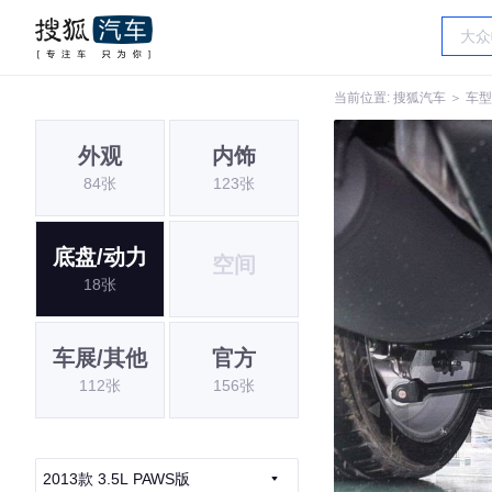
当前位置:
搜狐汽车
＞
车型
外观
内饰
84张
123张
底盘/动力
空间
18张
车展/其他
官方
112张
156张
2013款 3.5L PAWS版