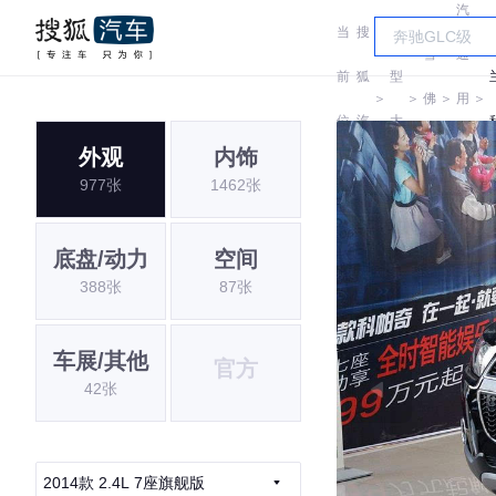
汽
当
搜
车
雪
通
前
狐
型
＞
＞
佛
＞
用
＞
位
汽
大
兰
雪
外观
内饰
置:
车
全
977张
1462张
佛
兰
底盘/动力
空间
388张
87张
车展/其他
官方
42张
2014款 2.4L 7座旗舰版