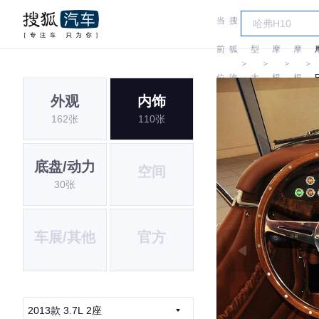
当
搜
车
前
狐
型
摩
摩
＞
＞
＞
＞
位
汽
大
根
根
外观
内饰
置:
车
全
162张
110张
底盘/动力
空间
30张
车展/其他
官方
2013款 3.7L 2座