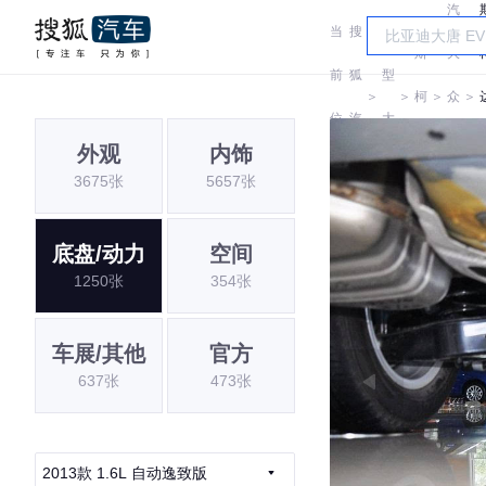
汽
当
搜
车
斯
大
前
狐
型
＞
＞
柯
＞
众
＞
位
汽
大
达
斯
外观
内饰
置:
车
全
3675张
5657张
柯
达
底盘/动力
空间
1250张
354张
车展/其他
官方
637张
473张
2013款 1.6L 自动逸致版