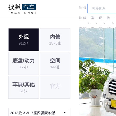
当
搜
车
现
前
狐
型
现
代
＞
＞
＞
＞
位
汽
大
代
(进
外观
内饰
置:
车
全
口)
912张
1573张
底盘/动力
空间
355张
144张
车展/其他
官方
61张
2013款 3.3L 7座四驱豪华版