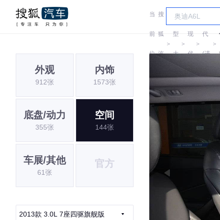
当
搜
车
现
前
狐
型
现
代
＞
＞
＞
＞
位
汽
大
代
(进
外观
内饰
置:
车
全
口)
912张
1573张
底盘/动力
空间
355张
144张
车展/其他
官方
61张
2013款 3.0L 7座四驱旗舰版