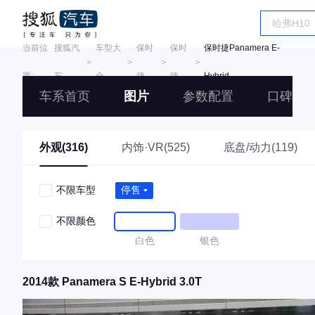
当前位
搜狐汽
车型大
保时
保时
保时捷Panamera E-
＞
＞
＞
＞
置:
车
全
捷
捷
Hybrid
车系首页
图片
参数配置
口碑
外观(316)
内饰·VR(525)
底盘/动力(119)
不限车型
停售
不限颜色
白色
银色
2014款 Panamera S E-Hybrid 3.0T