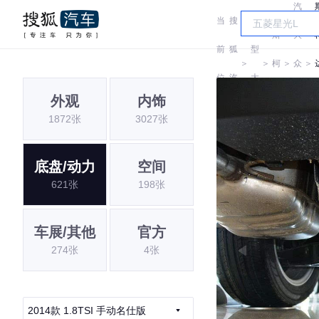
汽
当
搜
车
斯
大
前
狐
型
＞
＞
柯
＞
众
＞
位
汽
大
达
斯
外观
内饰
置:
车
全
1872张
3027张
柯
达
底盘/动力
空间
621张
198张
车展/其他
官方
274张
4张
2014款 1.8TSI 手动名仕版