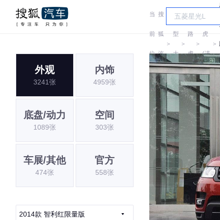
当
搜
车
路
前
狐
型
路
虎
＞
＞
＞
＞
位
汽
大
虎
(进
外观
内饰
置:
车
全
口)
3241张
4959张
底盘/动力
空间
1089张
303张
车展/其他
官方
474张
558张
2014款 智利红限量版