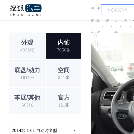
当
搜
车
一
前
狐
型
大
汽-
＞
＞
＞
＞
位
汽
大
众
大
外观
内饰
置:
车
全
众
4931张
7050张
底盘/动力
空间
1611张
341张
车展/其他
官方
663张
121张
2014款 1.6L 自动时尚型