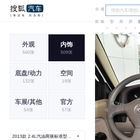
当
搜
车
风
风
前
狐
型
郑
郑
＞
＞
＞
＞
位
汽
大
州
州
外观
内饰
置:
车
全
日
日
560张
509张
产
产
底盘/动力
空间
132张
19张
车展/其他
官方
54张
57张
2013款 2.4L汽油两驱标准型