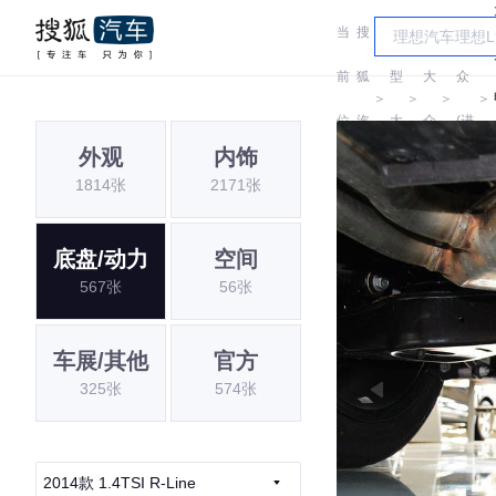
当
搜
车
大
前
狐
型
大
众
＞
＞
＞
＞
位
汽
大
众
(进
外观
内饰
置:
车
全
口)
1814张
2171张
底盘/动力
空间
567张
56张
车展/其他
官方
325张
574张
2014款 1.4TSI R-Line