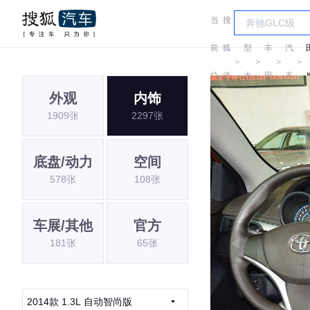
当
搜
车
一
前
狐
型
丰
汽
＞
＞
＞
＞
位
汽
大
田
丰
外观
内饰
置:
车
全
田
1909张
2297张
底盘/动力
空间
578张
108张
车展/其他
官方
181张
65张
2014款 1.3L 自动智尚版