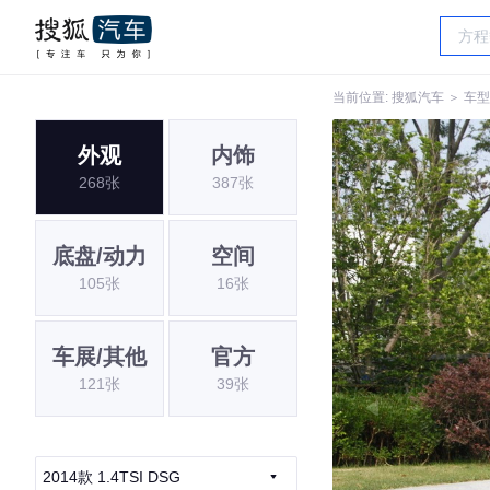
当前位置:
搜狐汽车
＞
车型
外观
内饰
268张
387张
底盘/动力
空间
105张
16张
车展/其他
官方
121张
39张
2014款 1.4TSI DSG