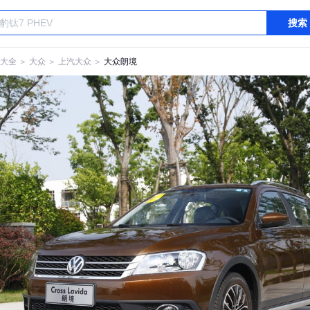
搜索
大全
＞
大众
＞
上汽大众
＞
大众朗境