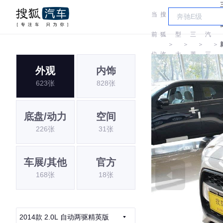
当
搜
车
广
前
狐
型
三
汽
＞
＞
＞
＞
位
汽
大
菱
三
外观
内饰
置:
车
全
菱
623张
828张
底盘/动力
空间
226张
31张
车展/其他
官方
168张
18张
2014款 2.0L 自动两驱精英版