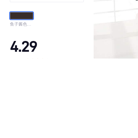
鱼子酱色金
属漆
4.29
·外观表现较为优秀，优于68%同级车
·内饰表现一般，低于66%同级车
·空间表现一般，低于97%同级车