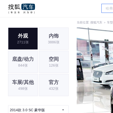
当前位置:
搜狐汽车
＞
车型
外观
内饰
2711张
3886张
底盘/动力
空间
844张
126张
车展/其他
官方
498张
432张
2014款 3.0 SC 豪华版