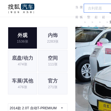
当
搜
车
前
狐
型
起
起
＞
＞
＞
＞
位
汽
大
亚
亚
外观
内饰
置:
车
全
1536张
2283张
底盘/动力
空间
474张
111张
车展/其他
官方
476张
271张
2014款 2.0T 自动T-PREMIUM