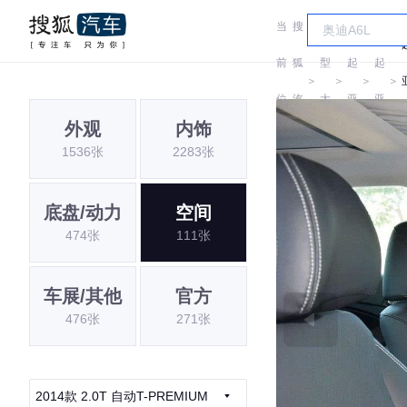
当
搜
车
前
狐
型
起
起
＞
＞
＞
＞
位
汽
大
亚
亚
外观
内饰
置:
车
全
1536张
2283张
底盘/动力
空间
474张
111张
车展/其他
官方
476张
271张
2014款 2.0T 自动T-PREMIUM