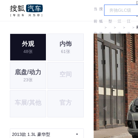
当
搜
车
前
狐
型
江
江
＞
＞
＞
＞
位
汽
大
淮
淮
外观
内饰
置:
车
全
48张
61张
底盘/动力
空间
23张
车展/其他
官方
2013款 1.3L 豪华型