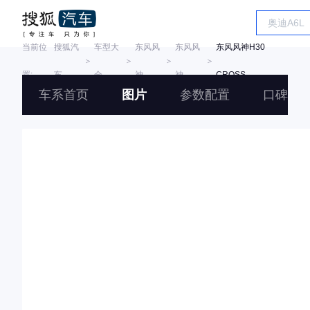
当前位
搜狐汽
车型大
东风风
东风风
东风风神H30
＞
＞
＞
＞
置:
车
全
神
神
CROSS
车系首页
图片
参数配置
口碑