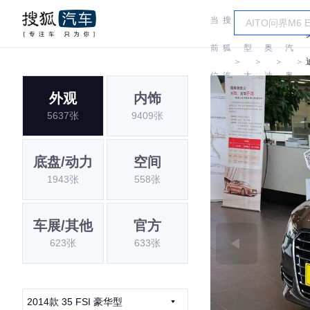
当
搜
车
一
前
狐
型
奥
汽
＞
＞
＞
＞
位
汽
大
迪
奥
外观
内饰
置:
车
全
迪
5637张
9409张
底盘/动力
空间
1943张
558张
车展/其他
官方
623张
633张
2014款 35 FSI 豪华型