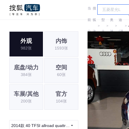
当
搜
车
奥
前
狐
型
奥
迪
＞
＞
＞
＞
位
汽
大
迪
(进
外观
内饰
置:
车
全
口)
982张
1593张
底盘/动力
空间
384张
60张
车展/其他
官方
200张
104张
2014款 40 TFSI allroad quattro