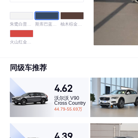
plus版
朱鹭白普通
斯库巴蓝金
柚木棕金属
漆
属漆
漆
火山红金属
漆
4.41
同级车推荐
4.62
·外观表现一般，低于57%同级车
·内饰表现一般，低于57%同级车
沃尔沃 V90
·空间表现一般，低于94%同级车
Cross Country
44.79-55.69万
4.39