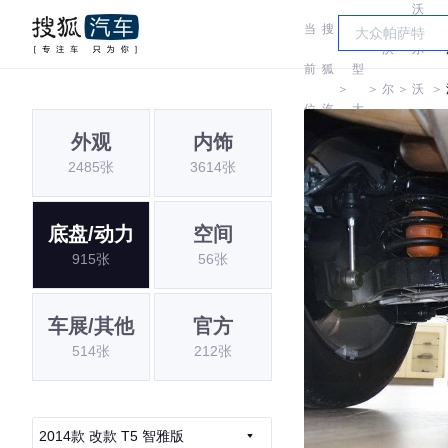
沃
当
搜
车
沃
尔
前
狐
型
＞
＞
尔
＞
沃
＞
位
汽
大
沃
(进
外观
内饰
置:
车
全
2485张
3614张
口)
底盘/动力
空间
915张
56张
车展/其他
官方
514张
212张
2014款 改款 T5 智雅版