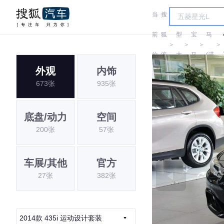
当
搜
车
宝
前
狐
型
宝
马
＞
＞
＞
＞
位
汽
大
马
(进
外观
内饰
置:
车
全
口)
673张
935张
底盘/动力
空间
200张
57张
车展/其他
官方
27张
382张
2014款 435i 运动设计套装