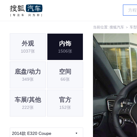
当前位置:
搜狐汽车
＞
车型
外观
内饰
1037张
1506张
底盘/动力
空间
349张
66张
车展/其他
官方
222张
152张
2014款 E320 Coupe