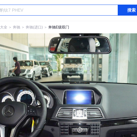
搜索
大全
＞
奔驰
＞
奔驰(进口)
＞
奔驰E级双门