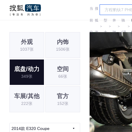
当
搜
车
奔
前
狐
型
奔
驰
＞
＞
＞
＞
位
汽
大
驰
(进
外观
内饰
置:
车
全
口)
1037张
1506张
底盘/动力
空间
349张
66张
车展/其他
官方
222张
152张
2014款 E320 Coupe