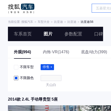
当前位置:
搜狐汽车
＞
车型大全
＞
比亚迪
＞
比亚迪
＞
比亚迪S6
车系首页
图片
参数配置
口碑
外观(994)
内饰·VR(1476)
底盘/动力(399)
不限车型
停售
不限颜色
天山白
2014款 2.4L 手动尊贵型 5座