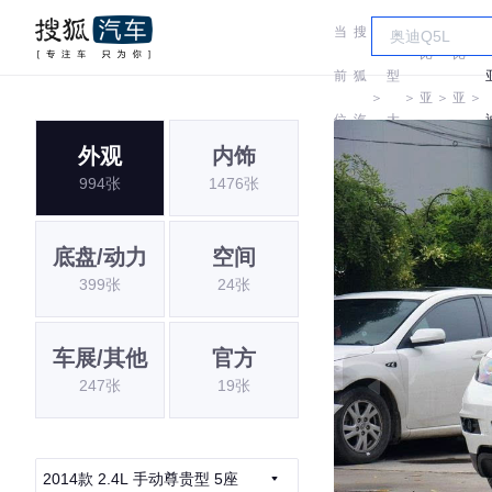
当
搜
车
比
比
前
狐
型
＞
＞
亚
＞
亚
＞
位
汽
大
迪
迪
外观
内饰
置:
车
全
994张
1476张
底盘/动力
空间
399张
24张
车展/其他
官方
247张
19张
2014款 2.4L 手动尊贵型 5座