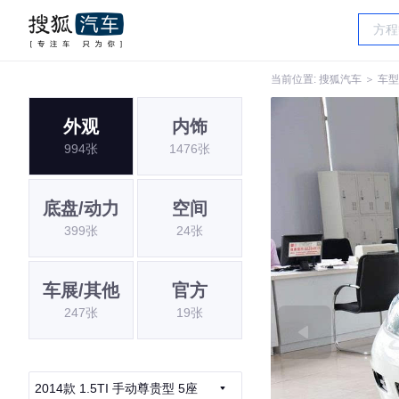
当前位置:
搜狐汽车
＞
车型
外观
内饰
994张
1476张
底盘/动力
空间
399张
24张
车展/其他
官方
247张
19张
2014款 1.5TI 手动尊贵型 5座