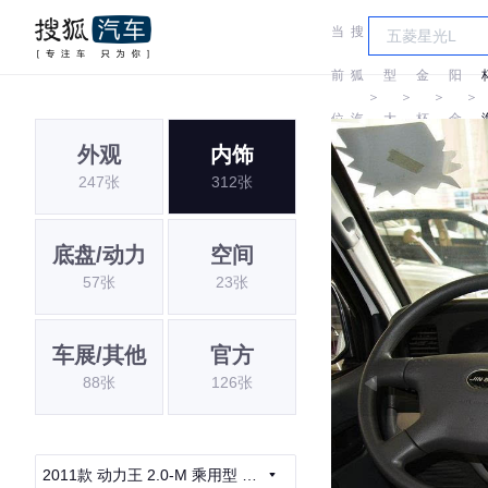
当
搜
车
沈
前
狐
型
金
阳
＞
＞
＞
＞
位
汽
大
杯
金
外观
内饰
置:
车
全
杯
247张
312张
底盘/动力
空间
57张
23张
车展/其他
官方
88张
126张
2011款 动力王 2.0-M 乘用型 国