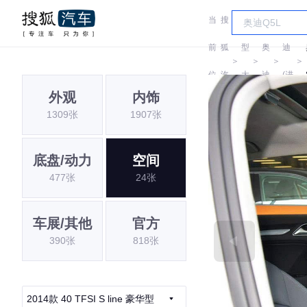
当
搜
车
奥
前
狐
型
奥
迪
＞
＞
＞
＞
位
汽
大
迪
(进
外观
内饰
置:
车
全
口)
1309张
1907张
底盘/动力
空间
477张
24张
车展/其他
官方
390张
818张
2014款 40 TFSI S line 豪华型