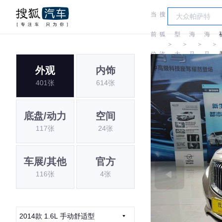
当
搜
车
前
狐
型
海
海
＞
＞
＞
＞
位
汽
大
马
马
外观
内饰
置:
车
全
401张
614张
底盘/动力
空间
117张
24张
车展/其他
官方
116张
4张
2014款 1.6L 手动舒适型