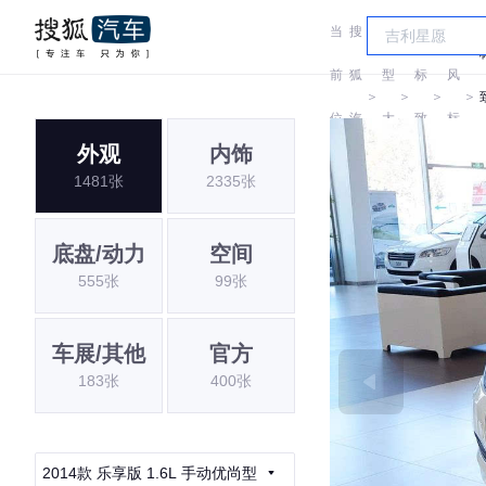
当
搜
车
东
前
狐
型
标
风
＞
＞
＞
＞
位
汽
大
致
标
外观
内饰
置:
车
全
致
1481张
2335张
底盘/动力
空间
555张
99张
车展/其他
官方
183张
400张
2014款 乐享版 1.6L 手动优尚型