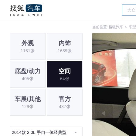
当前位置:
搜狐汽车
＞
车型
外观
内饰
1161张
1639张
底盘/动力
空间
405张
64张
车展/其他
官方
129张
437张
2014款 2.0L 手自一体经典型