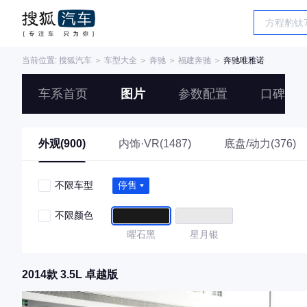
当前位置:
搜狐汽车
＞
车型大全
＞
奔驰
＞
福建奔驰
＞
奔驰唯雅诺
车系首页
图片
参数配置
口碑
外观(900)
内饰·VR(1487)
底盘/动力(376)
不限车型
停售
不限颜色
曜石黑
星月银
2014款 3.5L 卓越版