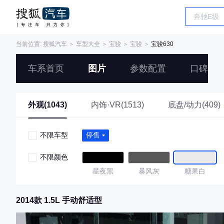
当前位置:
搜狐汽车
＞
车型大全
＞
宝骏
＞
宝骏
＞
宝骏630
车系首页
图片
参数配置
口碑
外观(1043)
内饰·VR(1513)
底盘/动力(409)
不限车型
停售
不限颜色
星夜黑
暴风灰
糖果白
2014款 1.5L 手动舒适型