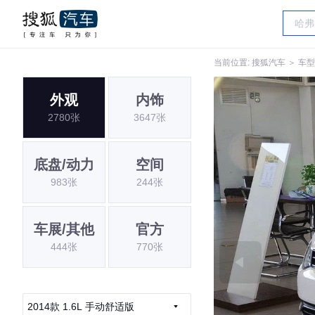
当前位置:
搜狐汽车
＞
车型
外观
内饰
2780张
3647张
底盘/动力
空间
983张
244张
车展/其他
官方
444张
770张
2014款 1.6L 手动舒适版