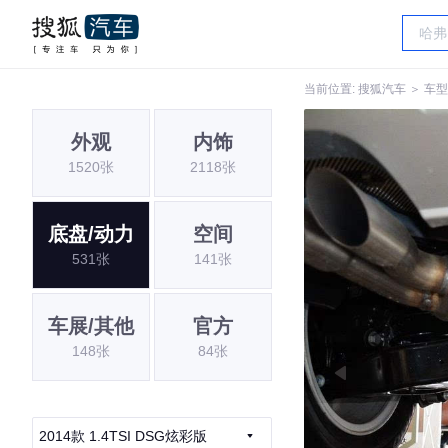
当前位置:
搜狐汽车
＞
车型
外观
内饰
1520张
2118张
底盘/动力
空间
531张
141张
车展/其他
官方
148张
84张
2014款 1.4TSI DSG炫彩版